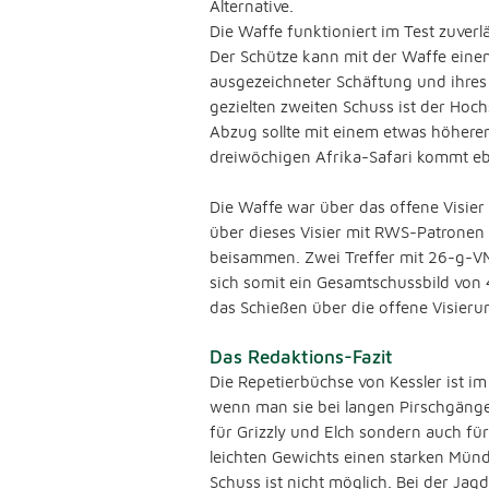
Alternative.
Die Waffe funktioniert im Test zuverlä
Der Schütze kann mit der Waffe eine
ausgezeichneter Schäftung und ihres l
gezielten zweiten Schuss ist der Hoc
Abzug sollte mit einem etwas höheren 
dreiwöchigen Afrika-Safari kommt eb
Die Waffe war über das offene Visier
über dieses Visier mit RWS-Patronen
beisammen. Zwei Treffer mit 26-g-V
sich somit ein Gesamtschussbild von
das Schießen über die offene Visieru
Das Redaktions-Fazit
Die Repetierbüchse von Kessler ist im
wenn man sie bei langen Pirschgängen
für Grizzly und Elch sondern auch fü
leichten Gewichts einen starken Münd
Schuss ist nicht möglich. Bei der Jag