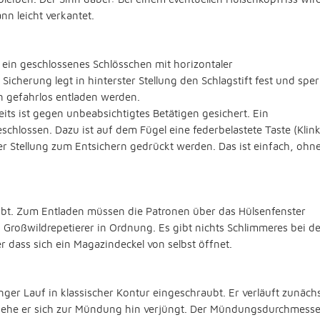
nn leicht verkantet.
ein geschlossenes Schlösschen mit horizontaler
Sicherung legt in hinterster Stellung den Schlagstift fest und sper
nn gefahrlos entladen werden.
eits ist gegen unbeabsichtigtes Betätigen gesichert. Ein
schlossen. Dazu ist auf dem Fügel eine federbelastete Taste (Klink
er Stellung zum Entsichern gedrückt werden. Das ist einfach, ohn
bt. Zum Entladen müssen die Patronen über das Hülsenfenster
n Großwildrepetierer in Ordnung. Es gibt nichts Schlimmeres bei d
er dass sich ein Magazindeckel von selbst öffnet.
ger Lauf in klassischer Kontur eingeschraubt. Er verläuft zunäch
, ehe er sich zur Mündung hin verjüngt. Der Mündungsdurchmesse