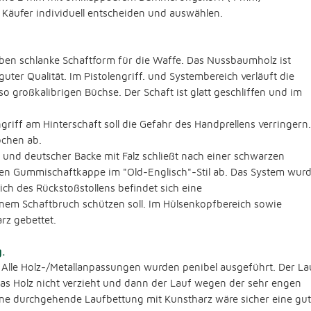
 Käufer individuell entscheiden und auswählen.
 eben schlanke Schaftform für die Waffe. Das Nussbaumholz ist
ter Qualität. Im Pistolengriff. und Systembereich verläuft die
o großkalibrigen Büchse. Der Schaft ist glatt geschliffen und im
griff am Hinterschaft soll die Gefahr des Handprellens verringern.
pchen ab.
und deutscher Backe mit Falz schließt nach einer schwarzen
ten Gummischaftkappe im "Old-Englisch"-Stil ab. Das System wur
ich des Rückstoßstollens befindet sich eine
nem Schaftbruch schützen soll. Im Hülsenkopfbereich sowie
rz gebettet.
.
t. Alle Holz-/Metallanpassungen wurden penibel ausgeführt. Der La
ch das Holz nicht verzieht und dann der Lauf wegen der sehr engen
ne durchgehende Laufbettung mit Kunstharz wäre sicher eine gu