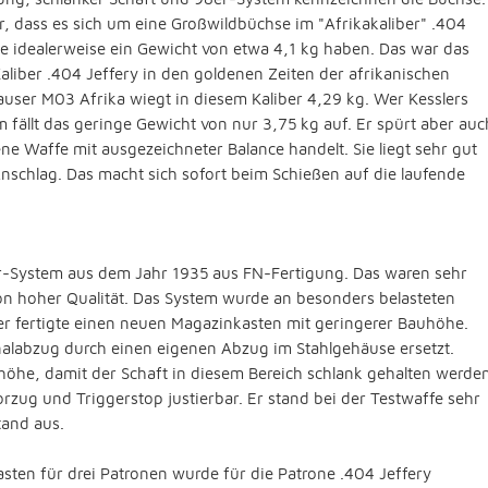
er, dass es sich um eine Großwildbüchse im "Afrikakaliber" .404
lte idealerweise ein Gewicht von etwa 4,1 kg haben. Das war das
liber .404 Jeffery in den goldenen Zeiten der afrikanischen
user M03 Afrika wiegt in diesem Kaliber 4,29 kg. Wer Kesslers
ällt das geringe Gewicht von nur 3,75 kg auf. Er spürt aber auc
e Waffe mit ausgezeichneter Balance handelt. Sie liegt sehr gut
schlag. Das macht sich sofort beim Schießen auf die laufende
er-System aus dem Jahr 1935 aus FN-Fertigung. Das waren sehr
on hoher Qualität. Das System wurde an besonders belasteten
sler fertigte einen neuen Magazinkasten mit geringerer Bauhöhe.
alabzug durch einen eigenen Abzug im Stahlgehäuse ersetzt.
höhe, damit der Schaft in diesem Bereich schlank gehalten werde
rzug und Triggerstop justierbar. Er stand bei der Testwaffe sehr
tand aus.
ten für drei Patronen wurde für die Patrone .404 Jeffery