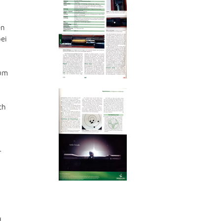
en
bei
zum
ch
r
d