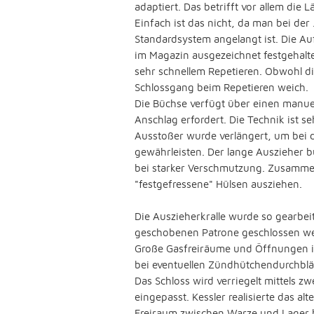
adaptiert. Das betrifft vor allem di
Einfach ist das nicht, da man bei de
Standardsystem angelangt ist. Die Au
im Magazin ausgezeichnet festgehalten
sehr schnellem Repetieren. Obwohl die
Schlossgang beim Repetieren weich.
Die Büchse verfügt über einen manuel
Anschlag erfordert. Die Technik ist s
Ausstoßer wurde verlängert, um bei d
gewährleisten. Der lange Auszieher b
bei starker Verschmutzung. Zusammen
"festgefressene" Hülsen ausziehen.
Die Auszieherkralle wurde so gearbei
geschobenen Patrone geschlossen w
Große Gasfreiräume und Öffnungen i
bei eventuellen Zündhütchendurchblä
Das Schloss wird verriegelt mittels z
eingepasst. Kessler realisierte das 
Freiraum zwischen Warze und Lager bl