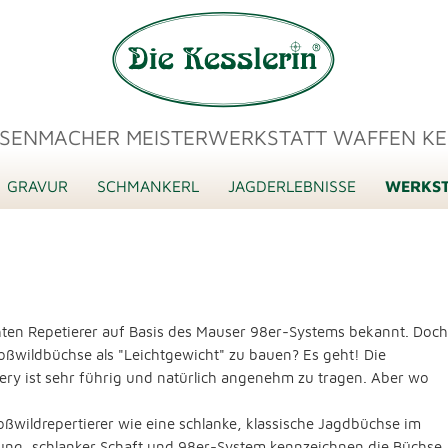
SENMACHER MEISTERWERKSTATT WAFFEN KE
GRAVUR
SCHMANKERL
JAGDERLEBNISSE
WERKST
ichten Repetierer auf Basis des Mauser 98er-Systems bekannt. Doch
oßwildbüchse als "Leichtgewicht" zu bauen? Es geht! Die
ery ist sehr führig und natürlich angenehm zu tragen. Aber wo
roßwildrepertierer wie eine schlanke, klassische Jagdbüchse im
rung, schlanker Schaft und 98er-System kennzeichnen die Büchse.