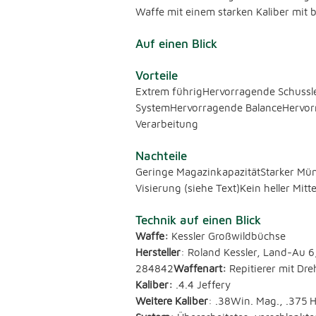
Waffe mit einem starken Kaliber mit 
Auf einen Blick
Vorteile
Extrem führigHervorragende Schussl
SystemHervorragende BalanceHervor
Verarbeitung
Nachteile
Geringe MagazinkapazitätStarker Mün
Visierung (siehe Text)Kein heller Mitt
Technik auf einen Blick
Waffe:
Kessler Großwildbüchse
Hersteller
: Roland Kessler, Land-Au 
284842
Waffenart:
Repitierer mit Dre
Kaliber:
.4.4 Jeffery
Weitere Kaliber
: .38Win. Mag., .375 