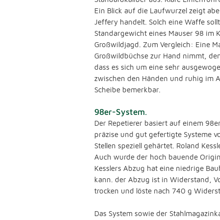
Ein Blick auf die Laufwurzel zeigt ab
Jeffery handelt. Solch eine Waffe sol
Standargewicht eines Mauser 98 im Ka
Großwildjagd. Zum Vergleich: Eine Ma
Großwildbüchse zur Hand nimmt, dem f
dass es sich um eine sehr ausgewogen
zwischen den Händen und ruhig im An
Scheibe bemerkbar.
98er-System.
Der Repetierer basiert auf einem 98
präzise und gut gefertigte Systeme v
Stellen speziell gehärtet. Roland Kes
Auch wurde der hoch bauende Origin
Kesslers Abzug hat eine niedrige Bau
kann. der Abzug ist in Widerstand, Vo
trocken und löste nach 740 g Widers
Das System sowie der Stahlmagazinkas