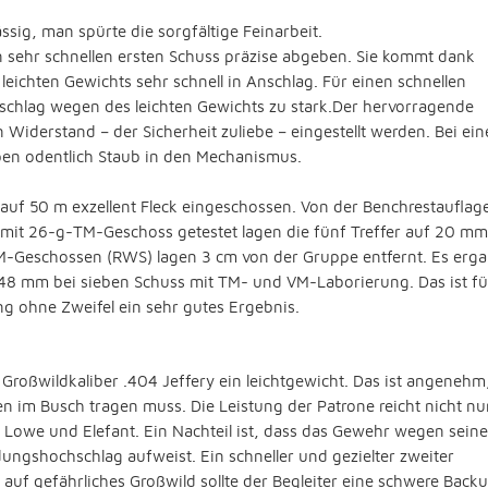
ssig, man spürte die sorgfältige Feinarbeit.
n sehr schnellen ersten Schuss präzise abgeben. Sie kommt dank
eichten Gewichts sehr schnell in Anschlag. Für einen schnellen
hschlag wegen des leichten Gewichts zu stark.Der hervorragende
Widerstand – der Sicherheit zuliebe – eingestellt werden. Bei ein
en odentlich Staub in den Mechanismus.
 auf 50 m exzellent Fleck eingeschossen. Von der Benchrestauflag
 mit 26-g-TM-Geschoss getestet lagen die fünf Treffer auf 20 mm
M-Geschossen (RWS) lagen 3 cm von der Gruppe entfernt. Es erg
 48 mm bei sieben Schuss mit TM- und VM-Laborierung. Das ist fü
ng ohne Zweifel ein sehr gutes Ergebnis.
 Großwildkaliber .404 Jeffery ein leichtgewicht. Das ist angenehm
 im Busch tragen muss. Die Leistung der Patrone reicht nicht nu
r Lowe und Elefant. Ein Nachteil ist, dass das Gewehr wegen sein
ungshochschlag aufweist. Ein schneller und gezielter zweiter
d auf gefährliches Großwild sollte der Begleiter eine schwere Back