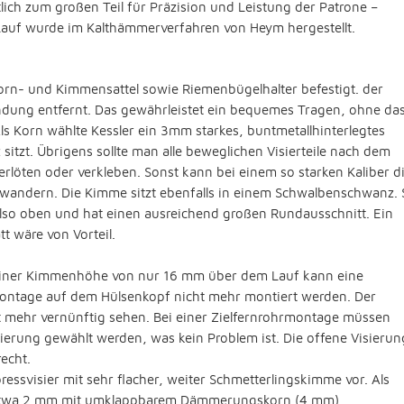
ich zum großen Teil für Präzision und Leistung der Patrone –
 Lauf wurde im Kalthämmerverfahren von Heym hergestellt.
orn- und Kimmensattel sowie Riemenbügelhalter befestigt. der
dung entfernt. Das gewährleistet ein bequemes Tragen, ohne da
ls Korn wählte Kessler ein 3mm starkes, buntmetallhinterlegtes
tzt. Übrigens sollte man alle beweglichen Visierteile nach dem
löten oder verkleben. Sonst kann bei einem so starken Kaliber d
andern. Die Kimme sitzt ebenfalls in einem Schwalbenschwanz. 
also oben und hat einen ausreichend großen Rundausschnitt. Ein
t wäre von Vorteil.
i einer Kimmenhöhe von nur 16 mm über dem Lauf kann eine
montage auf dem Hülsenkopf nicht mehr montiert werden. Der
t mehr vernünftig sehen. Bei einer Zielfernrohrmontage müssen
sierung gewählt werden, was kein Problem ist. Die offene Visierun
echt.
essvisier mit sehr flacher, weiter Schmetterlingskimme vor. Als
 etwa 2 mm mit umklappbarem Dämmerungskorn (4 mm)