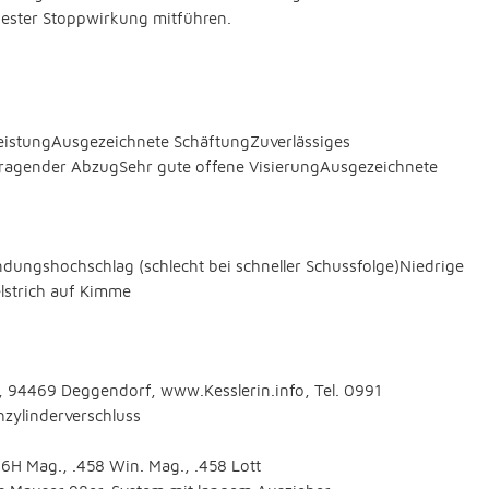
bester Stoppwirkung mitführen.
eistungAusgezeichnete SchäftungZuverlässiges
ragender AbzugSehr gute offene VisierungAusgezeichnete
dungshochschlag (schlecht bei schneller Schussfolge)Niedrige
elstrich auf Kimme
6, 94469 Deggendorf, www.Kesslerin.info, Tel. 0991
hzylinderverschluss
H6H Mag., .458 Win. Mag., .458 Lott