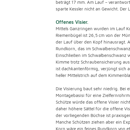
beträgt 17 mm. Am Lauf – verantwortl
sparte Kessler nicht an Gewicht. Der
Offenes Visier.
Mittels Ganzringen wurden im Lauf K
Riemenbügel ist 26,5 cm von der Mün
der Lauf über den Kopf hinausragt. A
Rundkorn, das im Schwalbenschwanz si
Einschließen im Schwalbenschwanz ver
Kimme trotz Schraubensicherung ausw
ist dachkantenförmig, verjüngt sich 
heller Mittelstrich auf dem Kimmenblat
Die Visierung baut sehr niedrig. Be
Montagebasisi für eine Zielfernrohr
Schütze würde das offene Visier nich
daher höhere Sättel für die offene Vi
der vorliegenden Büchse ist praxisger
Manche Schützen ziehen aber ein Expr
Korn wäre ein feines Rundkorn von