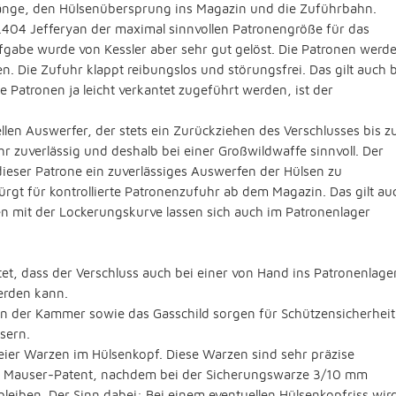
e Länge, den Hülsenübersprung ins Magazin und die Zuführbahn.
r .404 Jefferyan der maximal sinnvollen Patronengröße für das
fgabe wurde von Kessler aber sehr gut gelöst. Die Patronen werd
. Die Zufuhr klappt reibungslos und störungsfrei. Das gilt auch 
 Patronen ja leicht verkantet zugeführt werden, ist der
len Auswerfer, der stets ein Zurückziehen des Verschlusses bis 
ehr zuverlässig und deshalb bei einer Großwildwaffe sinnvoll. Der
ieser Patrone ein zuverlässiges Auswerfen der Hülsen zu
ürgt für kontrollierte Patronenzufuhr ab dem Magazin. Das gilt au
 mit der Lockerungskurve lassen sich auch im Patronenlager
tet, dass der Verschluss auch bei einer von Hand ins Patronenlage
erden kann.
n der Kammer sowie das Gasschild sorgen für Schützensicherheit
sern.
weier Warzen im Hülsenkopf. Diese Warzen sind sehr präzise
alte Mauser-Patent, nachdem bei der Sicherungswarze 3/10 mm
eiben. Der Sinn dabei: Bei einem eventuellen Hülsenkopfriss wir