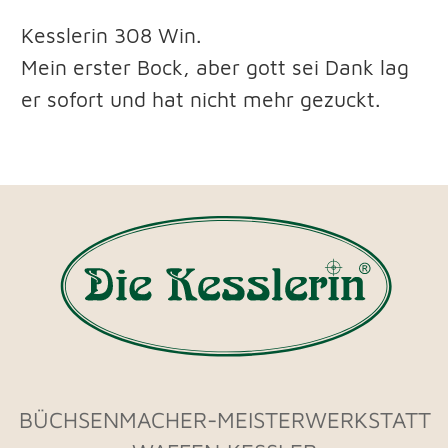
BÜCHSENMACHER-MEISTERWERKSTATT
WAFFEN KESSLER
Waffenherstellung, Reparatur und
Jagdartikel
Land - Au 6 • 94469 Deggendorf​
+49 991 - 28 48 42
info@waffen-
kessler.de
Öffnungszeiten Ladengeschäft
Mi, Do:
16.00 - 18.00 Uhr
Weitere Termine wie Werkstattbesuche,
Schießen, Schaftholzauswahl, nach
Vereinbarung.
Impressum​ & Datenschutz