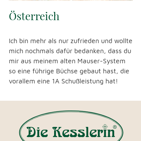
BÜCHSENMACHER-MEISTERWERKSTATT
WAFFEN KESSLER
Waffenherstellung, Reparatur und
Jagdartikel
Land - Au 6 • 94469 Deggendorf​
+49 991 - 28 48 42
info@waffen-
kessler.de
Öffnungszeiten Ladengeschäft
Mi, Do:
16.00 - 18.00 Uhr
Weitere Termine wie Werkstattbesuche,
Schießen, Schaftholzauswahl, nach