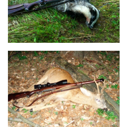
Österreich
Ich bin mehr als nur zufrieden und wollte
mich nochmals dafür bedanken, dass du
mir aus meinem alten Mauser-System
so eine führige Büchse gebaut hast, die
vorallem eine 1A Schußleistung hat!