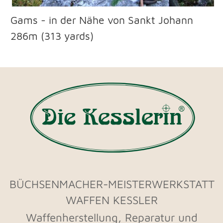
Land - Au 6 • 94469 Deggendorf​
+49 991 - 28 48 42
info@waffen-
kessler.de
Öffnungszeiten Ladengeschäft
Mi, Do:
16.00 - 18.00 Uhr
Weitere Termine wie Werkstattbesuche,
Schießen, Schaftholzauswahl, nach
Vereinbarung.
Impressum​ & Datenschutz