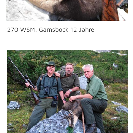
Gams - in der Nähe von Sankt Johann
286m (313 yards)
BÜCHSENMACHER-MEISTERWERKSTATT
WAFFEN KESSLER
Waffenherstellung, Reparatur und
Jagdartikel