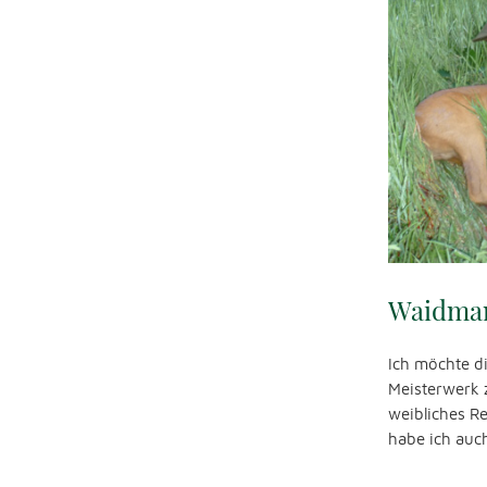
Waidman
Ich möchte d
Meisterwerk z
weibliches R
habe ich auch