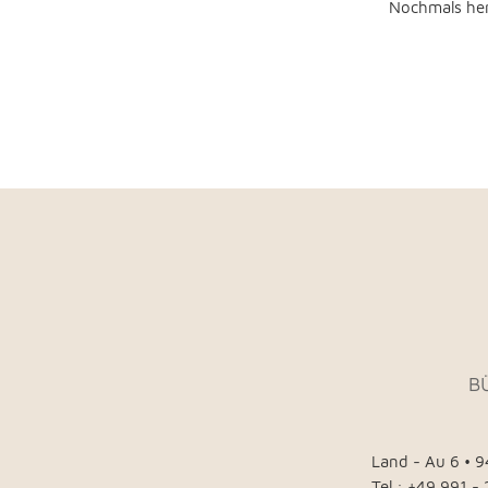
Nochmals her
B
Land - Au 6 • 
Tel.: +49 991 -